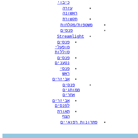
כיבוי
עזרה
ראשונה
תקשורת
משטפות/מקלחות
פנסים
Streamlight
פנסים
מופעלי
סוללות
פנסים
נטענים
פנסי
ראש
אביזרים
פנסים
ממותגים
אחרים
אביזרים
לפנסים
תאורת
הצף
פתרונות רפואיים