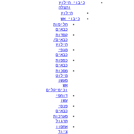
כיבוי חילוץ
והצלה
חילוץ
כיבוי אש
חליפות
כבאים
קסדות
כבאים/
חילוץ
מגפי
כבאים
כפפות
כבאים
מסכות
מילוט
מעשן
אש
וכימיקלים
דוחפי
עשן
פנסי
כבאים
מערכות
תרגול
אחסון
ציוד