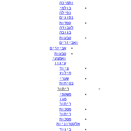
ותמיכה
בולמי
נפילה
נסוגים
קסדות
לעבודה
בגובה
טבעות
ואביזרים
אביזרים
טבעות
ואמצעי
עיגון
ציוד
חילוץ
שערי
בטיחות
ריתוך
משקפי
מגן
ריתוך
מסכות
ריתוך
מסכות
אלקטרוניות
ביגוד