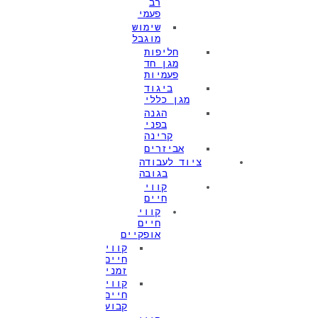
רב
פעמי
שימוש
מוגבל
חליפות
מגן חד
פעמיות
ביגוד
מגן כללי
הגנה
בפני
קרינה
אביזרים
ציוד לעבודה
בגובה
קווי
חיים
קווי
חיים
אופקיים
קווי
חיים
זמניים
קווי
חיים
קבועים