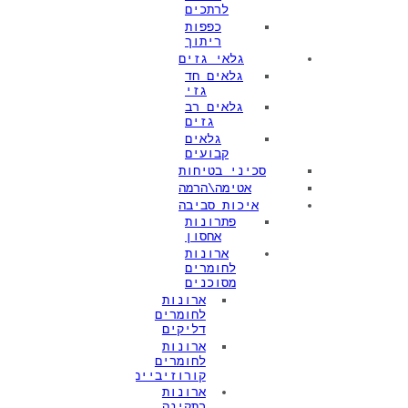
לרתכים
כפפות
ריתוך
גלאי גזים
גלאים חד
גזי
גלאים רב
גזים
גלאים
קבועים
סכיני בטיחות
אטימה\הרמה
איכות סביבה
פתרונות
אחסון
ארונות
לחומרים
מסוכנים
ארונות
לחומרים
דליקים
ארונות
לחומרים
קורוזיביים
ארונות
בתקינה