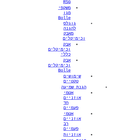
RSG
משקפי
מגן
Bolle
גוגלס
להגנה
מאבק
וכימיקלים
אבק
וכימיקלים
כללי
אבק
וכימיקלים
Bolle
שימושים
טקטיים
הגנת שמיעה
אטמי
אוזניים
חד
פעמיים
אטמי
אוזניים
רב
פעמיים
אוזניות