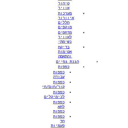
טיהור
אוויר
מערכות
איוורור
חללים
מוקפים
מדחסים
לאוויר
נשימתי
בדיקת
אטימות
והתאמה
הגנת גפיים
כפפות
כפפות
עבודה
כפפות
קור/חום/חיתוך
כפפות
לכימיקלים
כפפות
לתא
כפפות
כפפות
חד
פעמיות