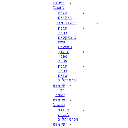
כפפות
לחשמל
הגנת
רגליים
ביגוד מגן
הגנה
בפני
כימיקלים
וקשת
חשמלית
מיגון
מפני
אב"כ
הגנה
בפני
גזים
וכימיקלים
שימוש
רב
פעמי
שימוש
מוגבל
ביגוד
להגנה
מכימיקלים
שימוש