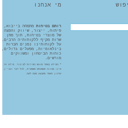
מי אנחנו
Search t
רותם בטיחות
מתמחה בייבוא,
פיתוח, ייצור, שיווק והפצה
של מוצרי בטיחות, תוך מתן
שרות מקיף ללקוחותיה הרבים.
על לקוחותינו נמנים חברות
בינלאומיות, מפעלים גדולים,
כוחות הביטחון ומשווקים
מורשים.
* המידע באתר מוגש כשירות לציבור. מידע זה
אינו מהווה אסמכתא משפטית, לכל דבר ועניין.
עדכון האתר מתבצע מעת לעת.