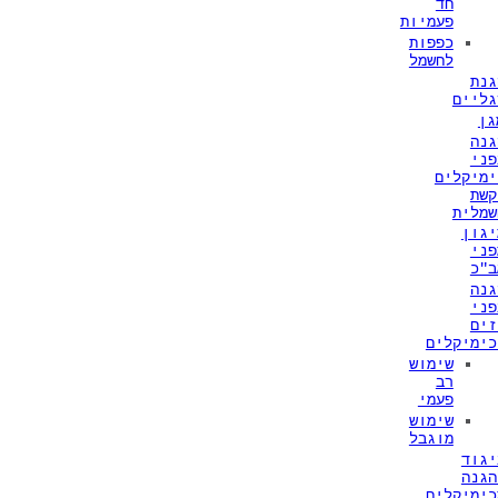
חד
פעמיות
כפפות
לחשמל
גנת
גליים
גן
גנה
פני
ימיקלים
קשת
שמלית
יגון
פני
ב"כ
גנה
פני
זים
כימיקלים
שימוש
רב
פעמי
שימוש
מוגבל
יגוד
הגנה
כימיקלים