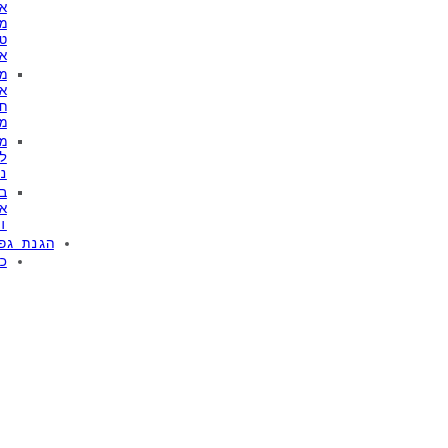
א
מ
ט
א
מ
א
ח
מ
מ
ל
נ
ב
א
ו
הגנת גפ
כ