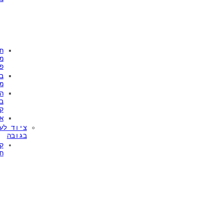
ח
מ
פ
ב
מ
ה
ב
ק
א
ציוד לע
בגובה
ק
ח