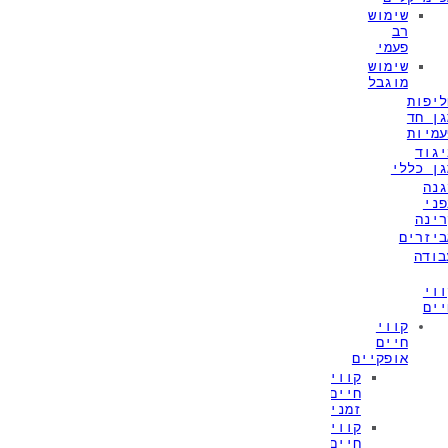
שימוש
רב
פעמי
שימוש
מוגבל
ליפות
גן חד
עמיות
יגוד
גן כללי
גנה
פני
רינה
ביזרים
בודה
ווי
יים
קווי
חיים
אופקיים
קווי
חיים
זמניים
קווי
חיים