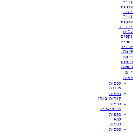
וויר
ערכות
יהור
וויר
ערכות
יוורור
ללים
וקפים
דחסים
אוויר
שימתי
דיקת
טימות
התאמה
יים
פפות
כפפות
עבודה
כפפות
קור/חום/חיתוך
כפפות
לכימיקלים
כפפות
לתא
כפפות
כפפות