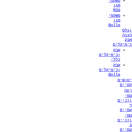
משקפי
מגן
RSG
משקפי
מגן
Bolle
וגלס
הגנה
אבק
כימיקלים
אבק
וכימיקלים
כללי
אבק
וכימיקלים
Bolle
ימושים
קטיים
יעה
טמי
וזניים
ד
עמיים
טמי
וזניים
ב
עמיים