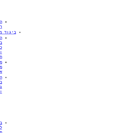
ה
ר
ביגוד מ
ה
ב
כ
ו
ח
מ
מ
א
ה
ב
ג
ו
ב
ל
מ