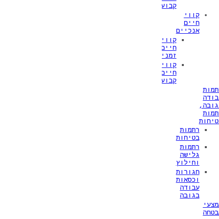
קבועים
קווי
חיים
אנכיים
קווי
חיים
זמניים
קווי
חיים
קבועים
תמות
בודה
גובה,
תמות
טיחות
רתמות
בטיחות
רתמות
גלישה
וחילוץ
חגורות
וכסאות
עבודה
בגובה
מצעי
בטחה