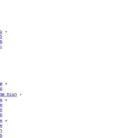
ג
ל
מ
ו
ש
ט
הגנת שמ
א
א
ח
פ
א
א
ר
פ