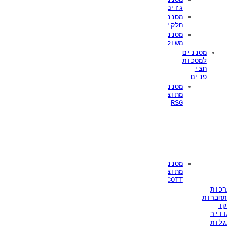
גזים
מסנני
חלקיקים
מסננים
משולבים
מסננים
למסכות
חצי
פנים
מסננים
מתוצרת
RSG
סדרה
RSG
200
סדרה
RSG
300
מסננים
מתוצרת
SCOTT
רכות
תחברות
קו
וויר
גלות