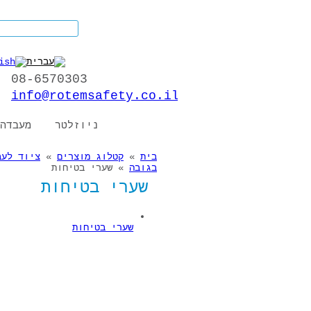
דילוג לתוכן העיקרי
earch this site
08-6570303
info@rotemsafety.co.il
ניוזלטר
מעבדה
בית
»
קטלוג מוצרים
»
ציוד לעב
הינך נמצא כאן
בגובה
» שערי בטיחות
שערי בטיחות
שערי בטיחות