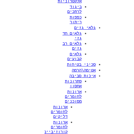
אלקטרוניות
ביגוד
לרתכים
כפפות
ריתוך
גלאי גזים
גלאים חד
גזי
גלאים רב
גזים
גלאים
קבועים
סכיני בטיחות
אטימה\הרמה
איכות סביבה
פתרונות
אחסון
ארונות
לחומרים
מסוכנים
ארונות
לחומרים
דליקים
ארונות
לחומרים
קורוזיביים