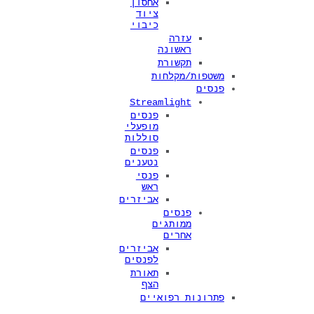
אחסון
ציוד
כיבוי
עזרה
ראשונה
תקשורת
משטפות/מקלחות
פנסים
Streamlight
פנסים
מופעלי
סוללות
פנסים
נטענים
פנסי
ראש
אביזרים
פנסים
ממותגים
אחרים
אביזרים
לפנסים
תאורת
הצף
פתרונות רפואיים