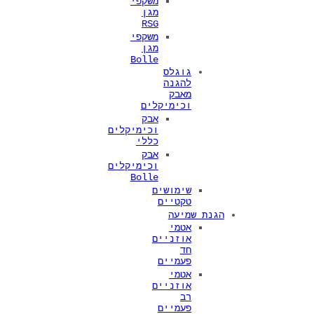
משקפי
מגן
RSG
משקפי
מגן
Bolle
גוגלס
להגנה
מאבק
וכימיקלים
אבק
וכימיקלים
כללי
אבק
וכימיקלים
Bolle
שימושים
טקטיים
הגנת שמיעה
אטמי
אוזניים
חד
פעמיים
אטמי
אוזניים
רב
פעמיים