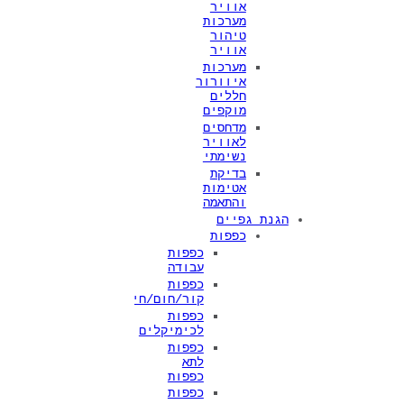
אוויר
מערכות
טיהור
אוויר
מערכות
איוורור
חללים
מוקפים
מדחסים
לאוויר
נשימתי
בדיקת
אטימות
והתאמה
הגנת גפיים
כפפות
כפפות
עבודה
כפפות
קור/חום/חיתוך
כפפות
לכימיקלים
כפפות
לתא
כפפות
כפפות