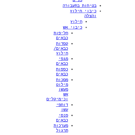
בטיחות בתעבורה
כיבוי חילוץ
והצלה
חילוץ
כיבוי אש
חליפות
כבאים
קסדות
כבאים/
חילוץ
מגפי
כבאים
כפפות
כבאים
מסכות
מילוט
מעשן
אש
וכימיקלים
דוחפי
עשן
פנסי
כבאים
מערכות
תרגול