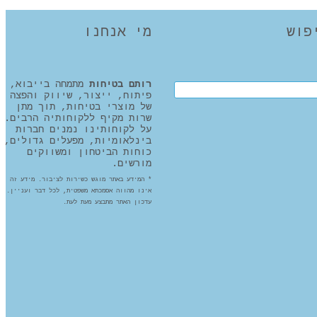
מי אנחנו
רותם בטיחות
מתמחה בייבוא,
Search t
פיתוח, ייצור, שיווק והפצה
של מוצרי בטיחות, תוך מתן
שרות מקיף ללקוחותיה הרבים.
על לקוחותינו נמנים חברות
בינלאומיות, מפעלים גדולים,
כוחות הביטחון ומשווקים
מורשים.
* המידע באתר מוגש כשירות לציבור. מידע זה
אינו מהווה אסמכתא משפטית, לכל דבר ועניין.
עדכון האתר מתבצע מעת לעת.