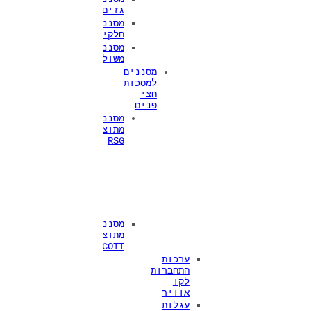
גזים
מסנני
חלקיקים
מסננים
משולבים
מסננים
למסכות
חצי
פנים
מסננים
מתוצרת
RSG
סדרה
RSG
200
סדרה
RSG
300
מסננים
מתוצרת
SCOTT
ערכות
התחברות
לקו
אוויר
עגלות