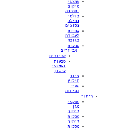
אמצעי
מיקום
ותמיכה
בולמי
נפילה
נסוגים
קסדות
לעבודה
בגובה
טבעות
ואביזרים
אביזרים
טבעות
ואמצעי
עיגון
ציוד
חילוץ
שערי
בטיחות
ריתוך
משקפי
מגן
ריתוך
מסכות
ריתוך
מסכות