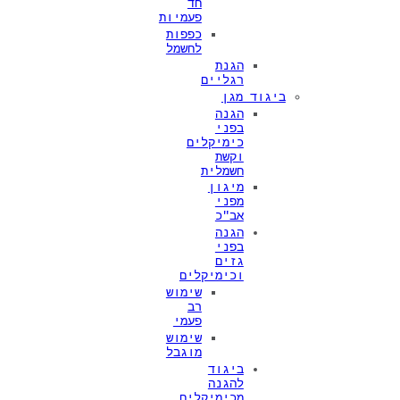
חד
פעמיות
כפפות
לחשמל
הגנת
רגליים
ביגוד מגן
הגנה
בפני
כימיקלים
וקשת
חשמלית
מיגון
מפני
אב"כ
הגנה
בפני
גזים
וכימיקלים
שימוש
רב
פעמי
שימוש
מוגבל
ביגוד
להגנה
מכימיקלים