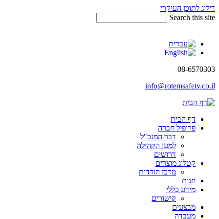
דילוג לתוכן העיקרי
Search this site
08-6570303
info@rotemsafety.co.il
דף הבית
פרופיל חברה
דבר המנכ"ל
למען הקהילה
דרושים
קטלוג מוצרים
מרכז הורדות
חנות
מידע כללי
קישורים
מבצעים
מעבדה