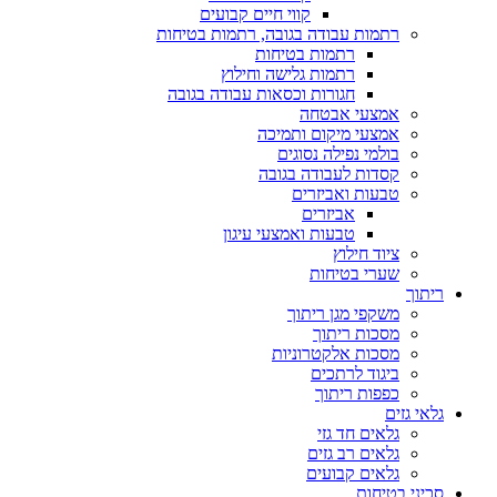
קווי חיים קבועים
רתמות עבודה בגובה, רתמות בטיחות
רתמות בטיחות
רתמות גלישה וחילוץ
חגורות וכסאות עבודה בגובה
אמצעי אבטחה
אמצעי מיקום ותמיכה
בולמי נפילה נסוגים
קסדות לעבודה בגובה
טבעות ואביזרים
אביזרים
טבעות ואמצעי עיגון
ציוד חילוץ
שערי בטיחות
ריתוך
משקפי מגן ריתוך
מסכות ריתוך
מסכות אלקטרוניות
ביגוד לרתכים
כפפות ריתוך
גלאי גזים
גלאים חד גזי
גלאים רב גזים
גלאים קבועים
סכיני בטיחות