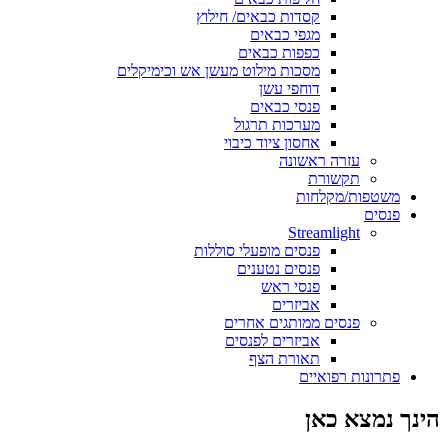
קסדות כבאים/ חילוץ
מגפי כבאים
כפפות כבאים
מסכות מילוט מעשן אש וכימיקלים
דוחפי עשן
פנסי כבאים
מערכות תרגול
אחסון ציוד כיבוי
עזרה ראשונה
תקשורת
משטפות/מקלחות
פנסים
Streamlight
פנסים מופעלי סוללות
פנסים נטענים
פנסי ראש
אביזרים
פנסים ממותגים אחרים
אביזרים לפנסים
תאורת הצף
פתרונות רפואיים
הינך נמצא כאן