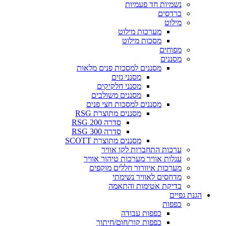
נשמיות חד פעמיות
ברדסים
מילוט
מערכות מילוט
מסכות מילוט
מפוחים
מסננים
מסננים למסכות פנים מלאות
מסנני גזים
מסנני חלקיקים
מסננים משולבים
מסננים למסכות חצי פנים
מסננים מתוצרת RSG
סדרה RSG 200
סדרה RSG 300
מסננים מתוצרת SCOTT
ערכות התחברות לקו אוויר
עגלות אוויר מערכות טיהור אוויר
מערכות איוורור חללים מוקפים
מדחסים לאוויר נשימתי
בדיקת אטימות והתאמה
הגנת גפיים
כפפות
כפפות עבודה
כפפות קור/חום/חיתוך